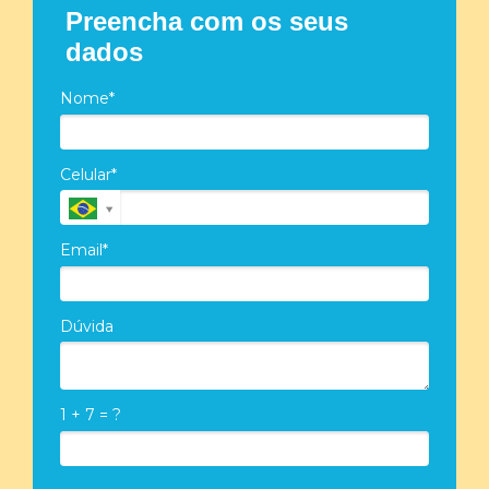
Preencha com os seus
dados
Nome*
Celular*
Email*
Dúvida
1 + 7 = ?