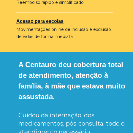
Reembolso rápido e simplificado
Acesso para escolas
Movimentações online de inclusão e exclusão
de vidas de forma imediata.
A Centauro deu cobertura total
de atendimento, atenção à
família, à mãe que estava muito
assustada.
Cuidou da internação, dos
medicamentos, pós-consulta, todo o
atendimento necessário.