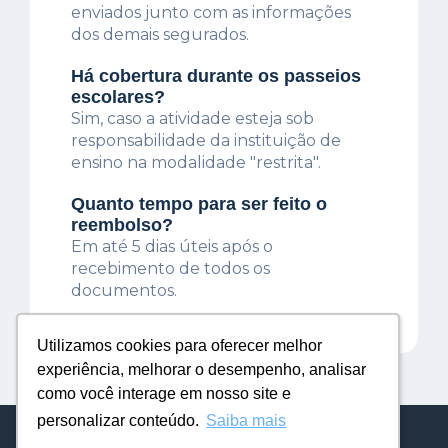
enviados junto com as informações
dos demais segurados.
Há cobertura durante os passeios
escolares?
Sim, caso a atividade esteja sob
responsabilidade da instituição de
ensino na modalidade "restrita".
Quanto tempo para ser feito o
reembolso?
Em até 5 dias úteis após o
recebimento de todos os
documentos.
Utilizamos cookies para oferecer melhor
Utilizamos cookies para oferecer melhor
experiência, melhorar o desempenho, analisar
experiência, melhorar o desempenho, analisar
como você interage em nosso site e
como você interage em nosso site e
personalizar conteúdo.
personalizar conteúdo.
Saiba mais
Saiba mais